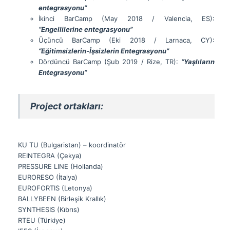
entegrasyonu”
İkinci BarCamp (May 2018 / Valencia, ES):
“Engellilerine entegrasyonu”
Üçüncü BarCamp (Eki 2018 / Larnaca, CY):
“Eğitimsizlerin-İşsizlerin Entegrasyonu”
Dördüncü BarCamp (Şub 2019 / Rize, TR):
“Yaşlıların
Entegrasyonu”
Project ortakları:
KU TU (Bulgaristan) – koordinatör
REINTEGRA (Çekya)
PRESSURE LINE (Hollanda)
EURORESO (İtalya)
EUROFORTIS (Letonya)
BALLYBEEN (Birleşik Krallık)
SYNTHESIS (Kıbrıs)
RTEU (Türkiye)